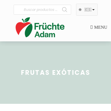
🌐
🇪🇸
MENU
FRUTAS EXÓTICAS