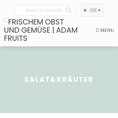
🌐
🇩🇪
MENU
SALAT&KRÄUTER