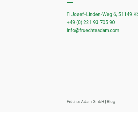
Josef-Linden-Weg 6, 51149 K
+49 (0) 221 93 705 90
info@fruechteadam.com
Früchte Adam GmbH
|
Blog
ADRESSÄNDERUNG
Ab dem
27.12.2025
finden Sie uns an uns