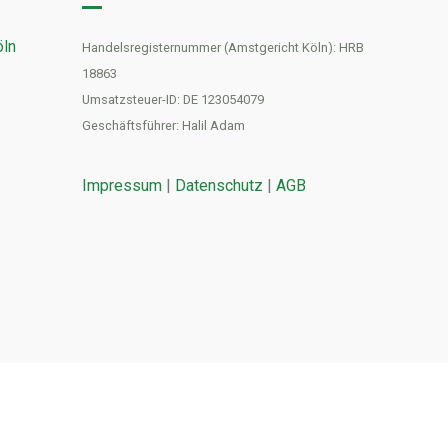
öln
Handelsregisternummer (Amstgericht Köln): HRB
18863
Umsatzsteuer-ID: DE 123054079
Geschäftsführer: Halil Adam
Impressum
|
Datenschutz
|
AGB
erer neuen Adresse: