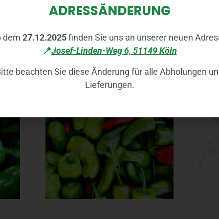
ADRESSÄNDERUNG
DUKTE
b dem
27.12.2025
finden Sie uns an unserer neuen Adres
📍
Josef-Linden-Weg 6, 51149 Köln
itte beachten Sie diese Änderung für alle Abholungen u
Lieferungen.
PAPRIKA TÜRK CORNO (ÜÇ BURUN-