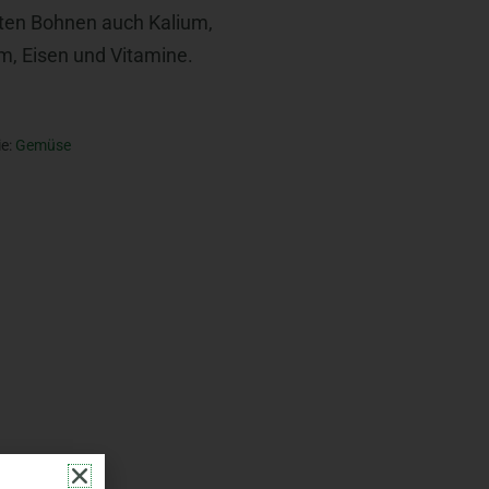
ten Bohnen auch Kalium,
m, Eisen und Vitamine.
ie:
Gemüse