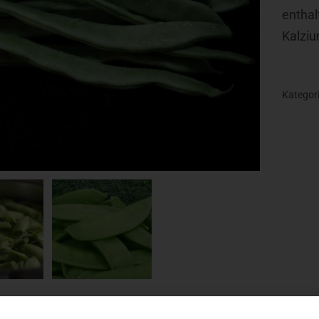
enthal
Kalziu
Kategor