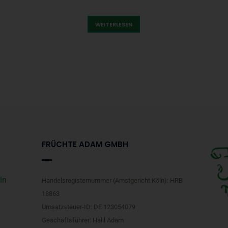
KÖY BIBERI)
WEITERLESEN
FRÜCHTE ADAM GMBH
ln
Handelsregisternummer (Amstgericht Köln): HRB
18863
Umsatzsteuer-ID: DE 123054079
Geschäftsführer: Halil Adam