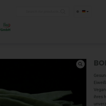
🌐
BO
Gesund
Eiweiß
Vegane
ihres 
unverz