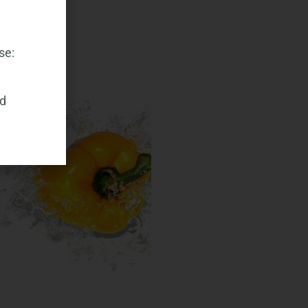
se:
nd
PAPRIKA GELB