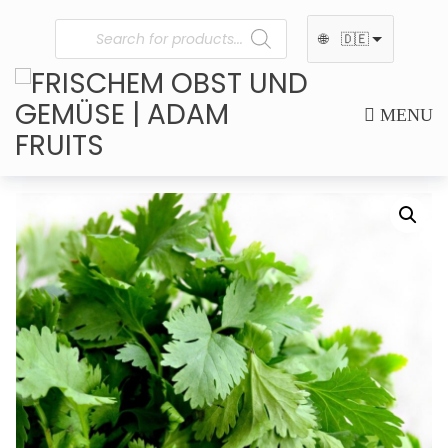
🌐
🇩🇪
MENU