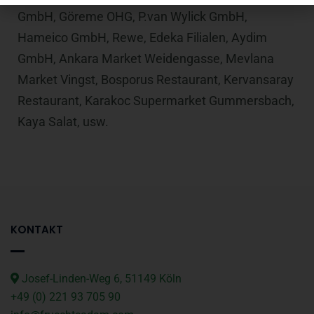
GmbH, Göreme OHG, P.van Wylick GmbH,
Hameico GmbH, Rewe, Edeka Filialen, Aydim
GmbH, Ankara Market Weidengasse, Mevlana
Market Vingst, Bosporus Restaurant, Kervansaray
Restaurant, Karakoc Supermarket Gummersbach,
Kaya Salat, usw.
KONTAKT
Josef-Linden-Weg 6, 51149 Köln
+49 (0) 221 93 705 90