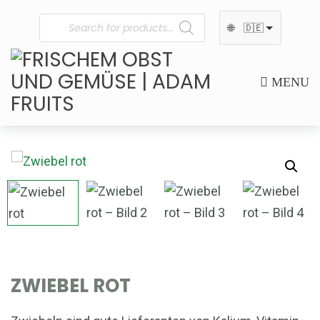
🌐
🇩🇪
MENU
ZWIEBEL ROT