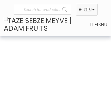
🌐
🇹🇷
MENU